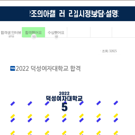
합격생 인터뷰
합격했어요
수상했어요
4114
183
68
ㆍ조회: 32825
2022 덕성여자대학교 합격