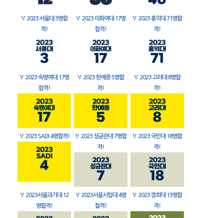
🏅
2023 서울대 3명합
🏅
2023 이화여대 17명
🏅
2023 홍익대 71명합
격!
합격!
격!
🏅
2023 숙명여대 17명
🏅
2023 한예종 5명합
🏅
2023 고려대 8명합
합격!
격!
격!
🏅
2023 SADI 4명합격!
🏅
2023 성균관대 7명합
🏅
2023 국민대 18명합
격!
격!
🏅
2023서울과기대 12
🏅
2023서울시립대 4명
🏅
2023 경희대 13명합
명합격!
합격!
격!