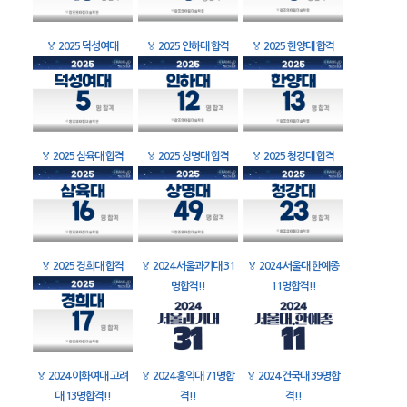
🏅
2025 덕성여대
🏅
2025 인하대 합격
🏅
2025 한양대 합격
🏅
2025 삼육대 합격
🏅
2025 상명대 합격
🏅
2025 청강대 합격
🏅
2025 경희대 합격
🏅
2024 서울과기대 31
🏅
2024 서울대 한예종
명합격!!
11명합격!!
🏅
2024 이화여대 고려
🏅
2024 홍익대 71명합
🏅
2024 건국대 39명합
대 13명합격!!
격!!
격!!