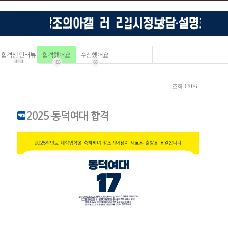
합격생 인터뷰
합격했어요
수상했어요
4114
183
68
ㆍ조회: 13076
2025 동덕여대 합격