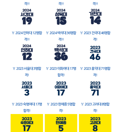
격!!
격!!
격!!
🏅
2024 인하대 12명합
🏅
2024 백석대 36명합
🏅
2023 건국대 46명합
격!!
격!!
격!
🏅
2023 서울대 3명합
🏅
2023 이화여대 17명
🏅
2023 홍익대 71명합
격!
합격!
격!
🏅
2023 숙명여대 17명
🏅
2023 한예종 5명합
🏅
2023 고려대 8명합
합격!
격!
격!