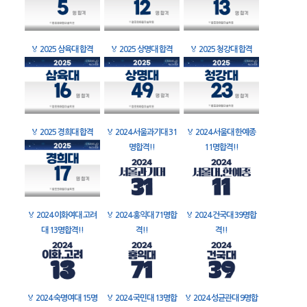
🏅
2025 삼육대 합격
🏅
2025 상명대 합격
🏅
2025 청강대 합격
🏅
2025 경희대 합격
🏅
2024 서울과기대 31
🏅
2024 서울대 한예종
명합격!!
11명합격!!
🏅
2024 이화여대 고려
🏅
2024 홍익대 71명합
🏅
2024 건국대 39명합
대 13명합격!!
격!!
격!!
🏅
2024 숙명여대 15명
🏅
2024 국민대 13명합
🏅
2024 성균관대 9명합