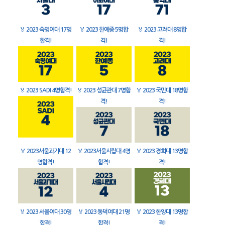
🏅
2023 숙명여대 17명
🏅
2023 한예종 5명합
🏅
2023 고려대 8명합
합격!
격!
격!
🏅
2023 SADI 4명합격!
🏅
2023 성균관대 7명합
🏅
2023 국민대 18명합
격!
격!
🏅
2023서울과기대 12
🏅
2023서울시립대 4명
🏅
2023 경희대 13명합
명합격!
합격!
격!
🏅
2023 서울여대 30명
🏅
2023 동덕여대 21명
🏅
2023 한양대 13명합
합격!
합격!
격!