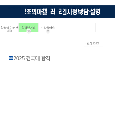
합격생 인터뷰
합격했어요
수상했어요
4114
183
68
ㆍ조회: 12880
2025 건국대 합격