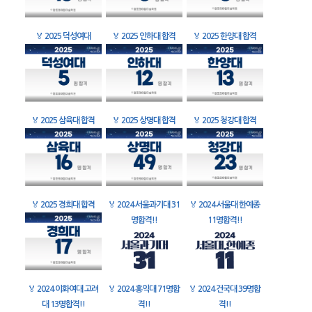
🏅
2025 덕성여대
🏅
2025 인하대 합격
🏅
2025 한양대 합격
🏅
2025 삼육대 합격
🏅
2025 상명대 합격
🏅
2025 청강대 합격
🏅
2025 경희대 합격
🏅
2024 서울과기대 31
🏅
2024 서울대 한예종
명합격!!
11명합격!!
🏅
2024 이화여대 고려
🏅
2024 홍익대 71명합
🏅
2024 건국대 39명합
대 13명합격!!
격!!
격!!