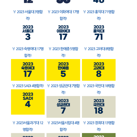
🏅
2023 서울대 3명합
🏅
2023 이화여대 17명
🏅
2023 홍익대 71명합
격!
합격!
격!
🏅
2023 숙명여대 17명
🏅
2023 한예종 5명합
🏅
2023 고려대 8명합
합격!
격!
격!
🏅
2023 SADI 4명합격!
🏅
2023 성균관대 7명합
🏅
2023 국민대 18명합
격!
격!
🏅
2023서울과기대 12
🏅
2023서울시립대 4명
🏅
2023 경희대 13명합
명합격!
합격!
격!