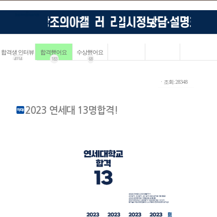
합격생 인터뷰
합격했어요
수상했어요
4114
183
68
ㆍ조회: 28348
2023 연세대 13명합격!