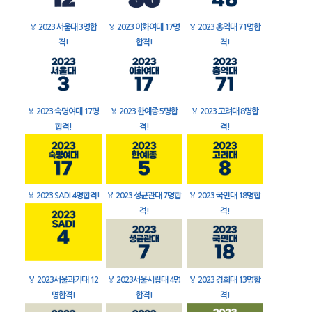
🏅
2023 서울대 3명합
🏅
2023 이화여대 17명
🏅
2023 홍익대 71명합
격!
합격!
격!
🏅
2023 숙명여대 17명
🏅
2023 한예종 5명합
🏅
2023 고려대 8명합
합격!
격!
격!
🏅
2023 SADI 4명합격!
🏅
2023 성균관대 7명합
🏅
2023 국민대 18명합
격!
격!
🏅
2023서울과기대 12
🏅
2023서울시립대 4명
🏅
2023 경희대 13명합
명합격!
합격!
격!