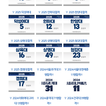
🏅
2025 덕성여대
🏅
2025 인하대 합격
🏅
2025 한양대 합격
🏅
2025 삼육대 합격
🏅
2025 상명대 합격
🏅
2025 청강대 합격
🏅
2025 경희대 합격
🏅
2024 서울과기대 31
🏅
2024 서울대 한예종
명합격!!
11명합격!!
🏅
2024 이화여대 고려
🏅
2024 홍익대 71명합
🏅
2024 건국대 39명합
대 13명합격!!
격!!
격!!