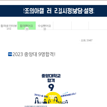
합격생 인터뷰
합격했어요
수상했어요
4114
183
68
ㆍ조회: 33487
2023 중앙대 9명합격!