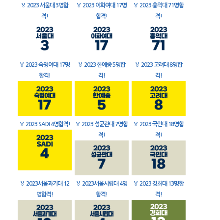
🏅
2023 서울대 3명합
🏅
2023 이화여대 17명
🏅
2023 홍익대 71명합
격!
합격!
격!
🏅
2023 숙명여대 17명
🏅
2023 한예종 5명합
🏅
2023 고려대 8명합
합격!
격!
격!
🏅
2023 SADI 4명합격!
🏅
2023 성균관대 7명합
🏅
2023 국민대 18명합
격!
격!
🏅
2023서울과기대 12
🏅
2023서울시립대 4명
🏅
2023 경희대 13명합
명합격!
합격!
격!