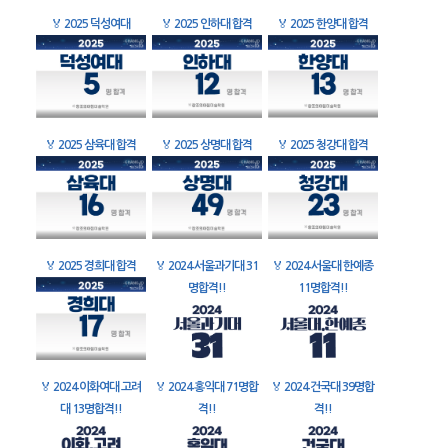
🏅
2025 덕성여대
🏅
2025 인하대 합격
🏅
2025 한양대 합격
🏅
2025 삼육대 합격
🏅
2025 상명대 합격
🏅
2025 청강대 합격
🏅
2025 경희대 합격
🏅
2024 서울과기대 31
🏅
2024 서울대 한예종
명합격!!
11명합격!!
🏅
2024 이화여대 고려
🏅
2024 홍익대 71명합
🏅
2024 건국대 39명합
대 13명합격!!
격!!
격!!