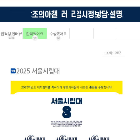
합격생 인터뷰
합격했어요
수상했어요
4114
183
68
ㆍ조회: 12967
2025 서울시립대