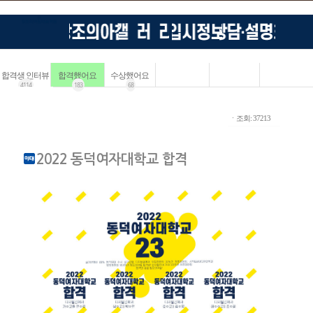
합격생 인터뷰
합격했어요
수상했어요
4114
183
68
ㆍ조회: 37213
2022 동덕여자대학교 합격