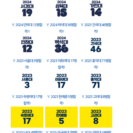
🏅
2024 인하대 12명합
🏅
2024 백석대 36명합
🏅
2023 건국대 46명합
격!!
격!!
격!
🏅
2023 서울대 3명합
🏅
2023 이화여대 17명
🏅
2023 홍익대 71명합
격!
합격!
격!
🏅
2023 숙명여대 17명
🏅
2023 한예종 5명합
🏅
2023 고려대 8명합
합격!
격!
격!
🏅
2023 SADI 4명합격!
🏅
2023 성균관대 7명합
🏅
2023 국민대 18명합