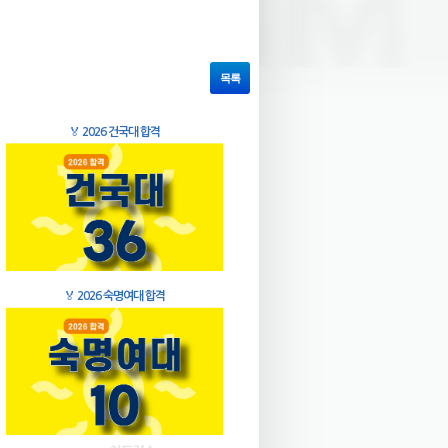
목록
🏅
2026 건국대 합격
🏅
2026 숙명여대 합격