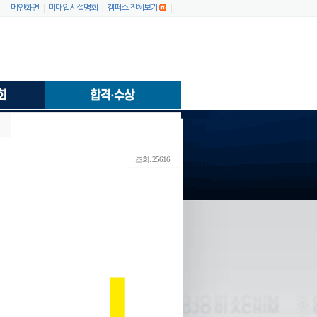
|
|
|
메인화면
미대입시설명회
캠퍼스 전체보기
ㆍ조회: 25616