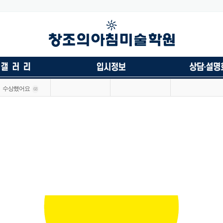
수상했어요
68