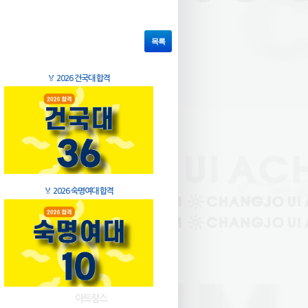
목록
🏅
2026 건국대 합격
🏅
2026 숙명여대 합격