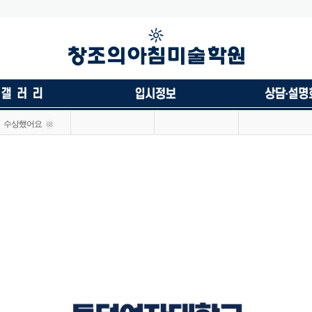
수상했어요
68