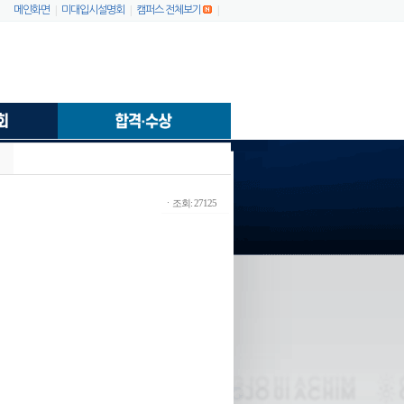
|
|
|
메인화면
미대입시설명회
캠퍼스 전체보기
ㆍ조회: 27125