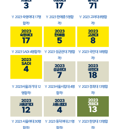
🏅
2023 숙명여대 17명
🏅
2023 한예종 5명합
🏅
2023 고려대 8명합
합격!
격!
격!
🏅
2023 SADI 4명합격!
🏅
2023 성균관대 7명합
🏅
2023 국민대 18명합
격!
격!
🏅
2023서울과기대 12
🏅
2023서울시립대 4명
🏅
2023 경희대 13명합
명합격!
합격!
격!
🏅
2023 서울여대 30명
🏅
2023 동덕여대 21명
🏅
2023 한양대 13명합
합격!
합격!
격!