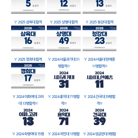
🏅
2025 삼육대 합격
🏅
2025 상명대 합격
🏅
2025 청강대 합격
🏅
2025 경희대 합격
🏅
2024 서울과기대 31
🏅
2024 서울대 한예종
명합격!!
11명합격!!
🏅
2024 이화여대 고려
🏅
2024 홍익대 71명합
🏅
2024 건국대 39명합
대 13명합격!!
격!!
격!!
🏅
2024 숙명여대 15명
🏅
2024 국민대 13명합
🏅
2024 성균관대 9명합