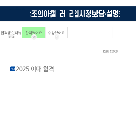
합격생 인터뷰
합격했어요
수상했어요
4114
183
68
ㆍ조회: 13688
2025 이대 합격