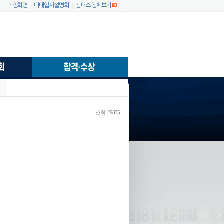
|
|
|
메인화면
미대입시설명회
캠퍼스 전체보기
ㆍ조회: 29875