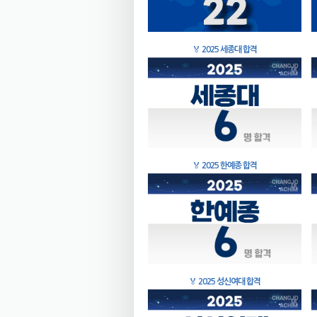
🏅
2025 세종대 합격
🏅
2025 한예종 합격
🏅
2025 성신여대 합격