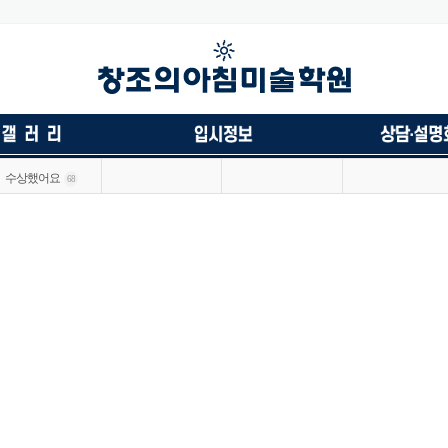
수상했어요
68