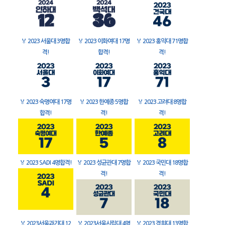
🏅
2023 서울대 3명합
🏅
2023 이화여대 17명
🏅
2023 홍익대 71명합
격!
합격!
격!
🏅
2023 숙명여대 17명
🏅
2023 한예종 5명합
🏅
2023 고려대 8명합
합격!
격!
격!
🏅
2023 SADI 4명합격!
🏅
2023 성균관대 7명합
🏅
2023 국민대 18명합
격!
격!
🏅
2023서울과기대 12
🏅
2023서울시립대 4명
🏅
2023 경희대 13명합