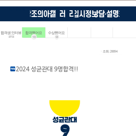
합격생 인터뷰
합격했어요
수상했어요
4114
183
68
ㆍ조회: 28894
2024 성균관대 9명합격!!