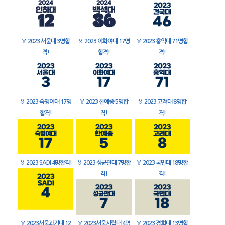
🏅
2023 서울대 3명합
🏅
2023 이화여대 17명
🏅
2023 홍익대 71명합
격!
합격!
격!
🏅
2023 숙명여대 17명
🏅
2023 한예종 5명합
🏅
2023 고려대 8명합
합격!
격!
격!
🏅
2023 SADI 4명합격!
🏅
2023 성균관대 7명합
🏅
2023 국민대 18명합
격!
격!
🏅
2023서울과기대 12
🏅
2023서울시립대 4명
🏅
2023 경희대 13명합