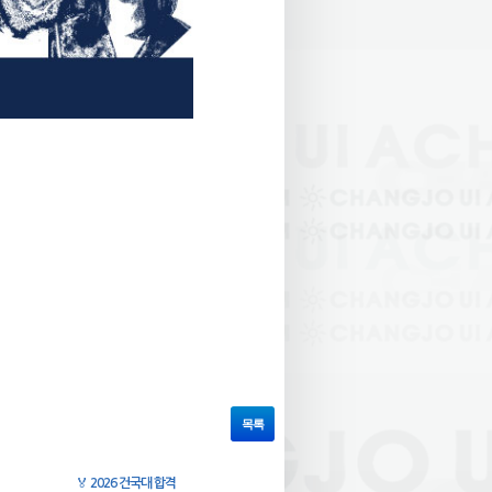
목록
🏅
2026 건국대 합격