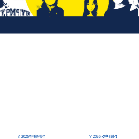
🏅
2026 한예종 합격
🏅
2026 국민대 합격