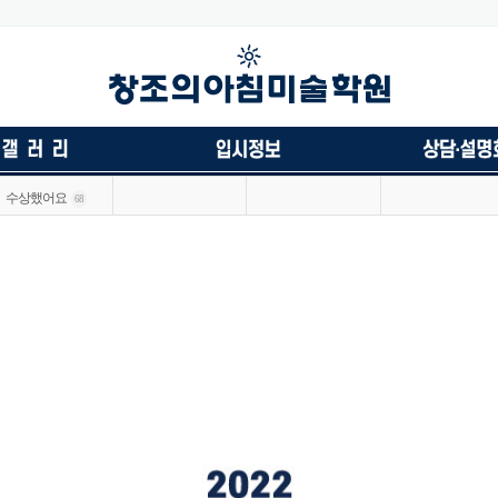
수상했어요
68