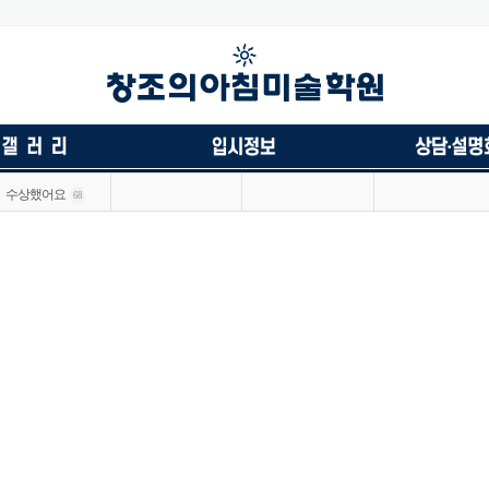
수상했어요
68