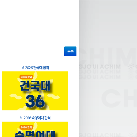
목록
🏅
2026 건국대 합격
🏅
2026 숙명여대 합격