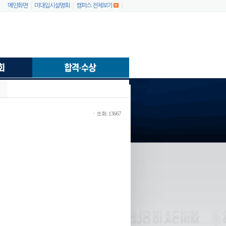
|
|
|
메인화면
미대입시설명회
캠퍼스 전체보기
ㆍ조회: 13667