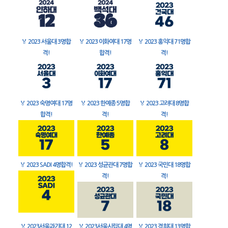
🏅
2023 서울대 3명합
🏅
2023 이화여대 17명
🏅
2023 홍익대 71명합
격!
합격!
격!
🏅
2023 숙명여대 17명
🏅
2023 한예종 5명합
🏅
2023 고려대 8명합
합격!
격!
격!
🏅
2023 SADI 4명합격!
🏅
2023 성균관대 7명합
🏅
2023 국민대 18명합
격!
격!
🏅
2023서울과기대 12
🏅
2023서울시립대 4명
🏅
2023 경희대 13명합