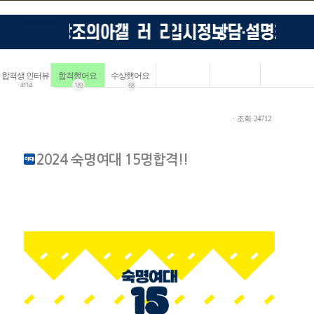
합격생 인터뷰
합격했어요
수상했어요
4114
183
68
ㆍ조회: 24712
2024 숙명여대 15명합격!!