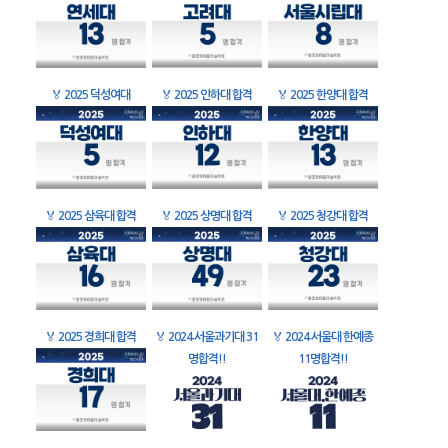
🏅
2025 덕성여대
🏅
2025 인하대 합격
🏅
2025 한양대 합격
🏅
2025 삼육대 합격
🏅
2025 상명대 합격
🏅
2025 청강대 합격
🏅
2025 경희대 합격
🏅
2024 서울과기대 31
🏅
2024 서울대 한예종
명합격!!
11명합격!!