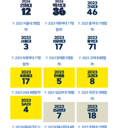
🏅
2023 서울대 3명합
🏅
2023 이화여대 17명
🏅
2023 홍익대 71명합
격!
합격!
격!
🏅
2023 숙명여대 17명
🏅
2023 한예종 5명합
🏅
2023 고려대 8명합
합격!
격!
격!
🏅
2023 SADI 4명합격!
🏅
2023 성균관대 7명합
🏅
2023 국민대 18명합
격!
격!
🏅
2023서울과기대 12
🏅
2023서울시립대 4명
🏅
2023 경희대 13명합