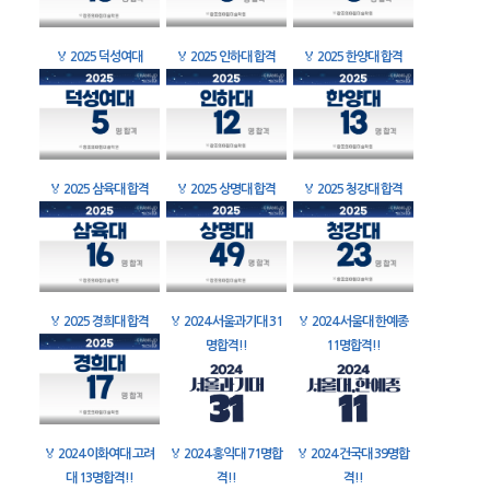
🏅
2025 덕성여대
🏅
2025 인하대 합격
🏅
2025 한양대 합격
🏅
2025 삼육대 합격
🏅
2025 상명대 합격
🏅
2025 청강대 합격
🏅
2025 경희대 합격
🏅
2024 서울과기대 31
🏅
2024 서울대 한예종
명합격!!
11명합격!!
🏅
2024 이화여대 고려
🏅
2024 홍익대 71명합
🏅
2024 건국대 39명합
대 13명합격!!
격!!
격!!