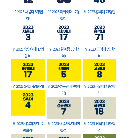
🏅
2023 서울대 3명합
🏅
2023 이화여대 17명
🏅
2023 홍익대 71명합
격!
합격!
격!
🏅
2023 숙명여대 17명
🏅
2023 한예종 5명합
🏅
2023 고려대 8명합
합격!
격!
격!
🏅
2023 SADI 4명합격!
🏅
2023 성균관대 7명합
🏅
2023 국민대 18명합
격!
격!
🏅
2023서울과기대 12
🏅
2023서울시립대 4명
🏅
2023 경희대 13명합
명합격!
합격!
격!