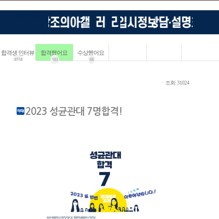
합격생 인터뷰
합격했어요
수상했어요
4114
183
68
ㆍ조회: 31024
2023 성균관대 7명합격!