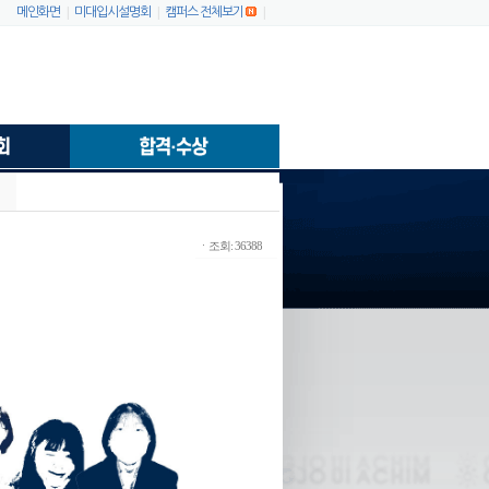
|
|
|
메인화면
미대입시설명회
캠퍼스 전체보기
ㆍ조회: 36388