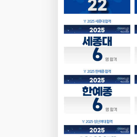
🏅
2025 세종대 합격
🏅
2025 한예종 합격
🏅
2025 성신여대 합격