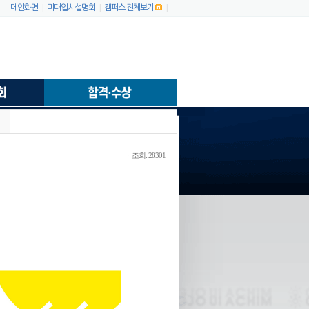
|
|
|
메인화면
미대입시설명회
캠퍼스 전체보기
ㆍ조회: 28301