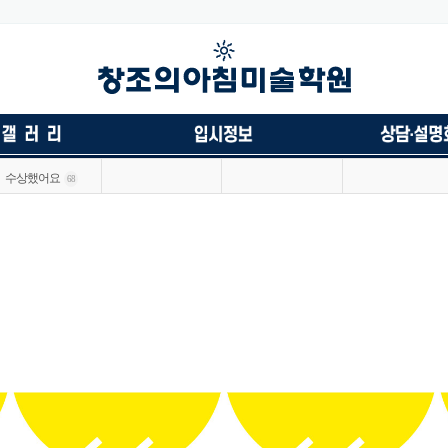
수상했어요
68