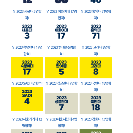
🏅
2023 서울대 3명합
🏅
2023 이화여대 17명
🏅
2023 홍익대 71명합
격!
합격!
격!
🏅
2023 숙명여대 17명
🏅
2023 한예종 5명합
🏅
2023 고려대 8명합
합격!
격!
격!
🏅
2023 SADI 4명합격!
🏅
2023 성균관대 7명합
🏅
2023 국민대 18명합
격!
격!
🏅
2023서울과기대 12
🏅
2023서울시립대 4명
🏅
2023 경희대 13명합
명합격!
합격!
격!