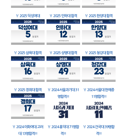
🏅
2025 덕성여대
🏅
2025 인하대 합격
🏅
2025 한양대 합격
🏅
2025 삼육대 합격
🏅
2025 상명대 합격
🏅
2025 청강대 합격
🏅
2025 경희대 합격
🏅
2024 서울과기대 31
🏅
2024 서울대 한예종
명합격!!
11명합격!!
🏅
2024 이화여대 고려
🏅
2024 홍익대 71명합
🏅
2024 건국대 39명합
대 13명합격!!
격!!
격!!