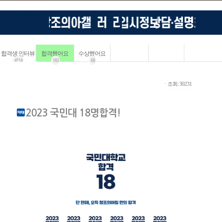
합격생 인터뷰
합격했어요
수상했어요
4114
183
68
ㆍ조회: 30231
2023 국민대 18명합격!