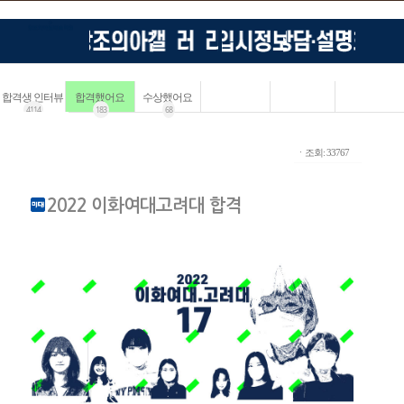
합격생 인터뷰
합격했어요
수상했어요
4114
183
68
ㆍ조회: 33767
2022 이화여대고려대 합격