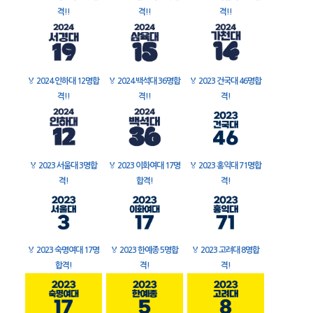
격!!
격!!
격!!
🏅
2024 인하대 12명합
🏅
2024 백석대 36명합
🏅
2023 건국대 46명합
격!!
격!!
격!
🏅
2023 서울대 3명합
🏅
2023 이화여대 17명
🏅
2023 홍익대 71명합
격!
합격!
격!
🏅
2023 숙명여대 17명
🏅
2023 한예종 5명합
🏅
2023 고려대 8명합
합격!
격!
격!