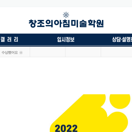
수상했어요
68