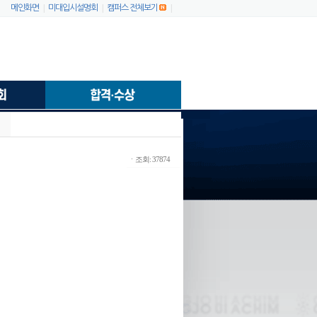
|
|
|
메인화면
미대입시설명회
캠퍼스 전체보기
ㆍ조회: 37874