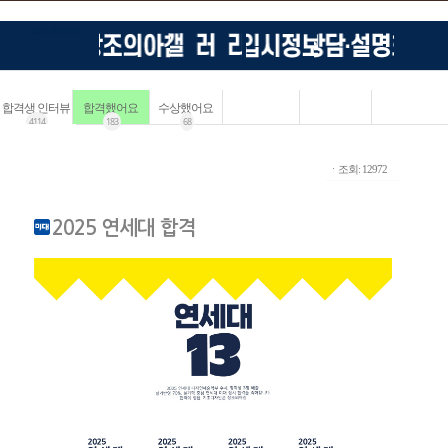
합격생 인터뷰
합격했어요
수상했어요
4114
183
68
ㆍ조회: 12972
2025 연세대 합격