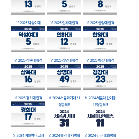
🏅
2025 덕성여대
🏅
2025 인하대 합격
🏅
2025 한양대 합격
🏅
2025 삼육대 합격
🏅
2025 상명대 합격
🏅
2025 청강대 합격
🏅
2025 경희대 합격
🏅
2024 서울과기대 31
🏅
2024 서울대 한예종
명합격!!
11명합격!!
🏅
2024 이화여대 고려
🏅
2024 홍익대 71명합
🏅
2024 건국대 39명합