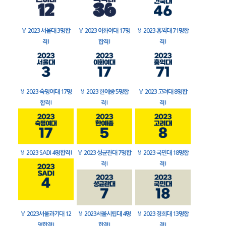
🏅
2023 서울대 3명합
🏅
2023 이화여대 17명
🏅
2023 홍익대 71명합
격!
합격!
격!
🏅
2023 숙명여대 17명
🏅
2023 한예종 5명합
🏅
2023 고려대 8명합
합격!
격!
격!
🏅
2023 SADI 4명합격!
🏅
2023 성균관대 7명합
🏅
2023 국민대 18명합
격!
격!
🏅
2023서울과기대 12
🏅
2023서울시립대 4명
🏅
2023 경희대 13명합
명합격!
합격!
격!