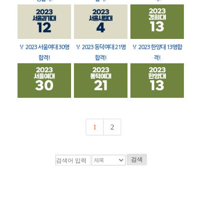
🏅
2023 서울여대 30명
🏅
2023 동덕여대 21명
🏅
2023 한양대 13명합
합격!
합격!
격!
1
2
검색