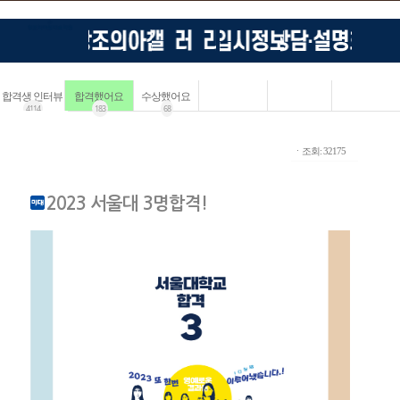
합격생 인터뷰
합격했어요
수상했어요
4114
183
68
ㆍ조회: 32175
2023 서울대 3명합격!