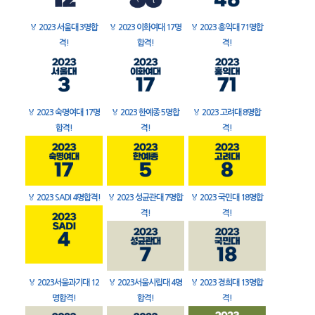
🏅
2023 서울대 3명합
🏅
2023 이화여대 17명
🏅
2023 홍익대 71명합
격!
합격!
격!
🏅
2023 숙명여대 17명
🏅
2023 한예종 5명합
🏅
2023 고려대 8명합
합격!
격!
격!
🏅
2023 SADI 4명합격!
🏅
2023 성균관대 7명합
🏅
2023 국민대 18명합
격!
격!
🏅
2023서울과기대 12
🏅
2023서울시립대 4명
🏅
2023 경희대 13명합
명합격!
합격!
격!