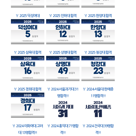
🏅
2025 덕성여대
🏅
2025 인하대 합격
🏅
2025 한양대 합격
🏅
2025 삼육대 합격
🏅
2025 상명대 합격
🏅
2025 청강대 합격
🏅
2025 경희대 합격
🏅
2024 서울과기대 31
🏅
2024 서울대 한예종
명합격!!
11명합격!!
🏅
2024 이화여대 고려
🏅
2024 홍익대 71명합
🏅
2024 건국대 39명합
대 13명합격!!
격!!
격!!