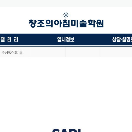
수상했어요
68