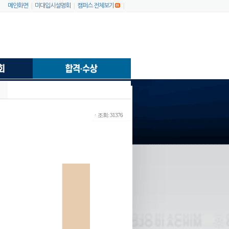
|
|
|
메인화면
미대입시설명회
캠퍼스 전체보기
ㆍ조회: 31376