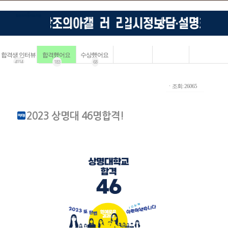
합격생 인터뷰
합격했어요
수상했어요
4114
183
68
ㆍ조회: 26065
2023 상명대 46명합격!