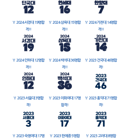
🏅
2024 서경대 19명합
🏅
2024 삼육대 15명합
🏅
2024 가천대 14명합
격!!
격!!
격!!
🏅
2024 인하대 12명합
🏅
2024 백석대 36명합
🏅
2023 건국대 46명합
격!!
격!!
격!
🏅
2023 서울대 3명합
🏅
2023 이화여대 17명
🏅
2023 홍익대 71명합
격!
합격!
격!
🏅
2023 숙명여대 17명
🏅
2023 한예종 5명합
🏅
2023 고려대 8명합