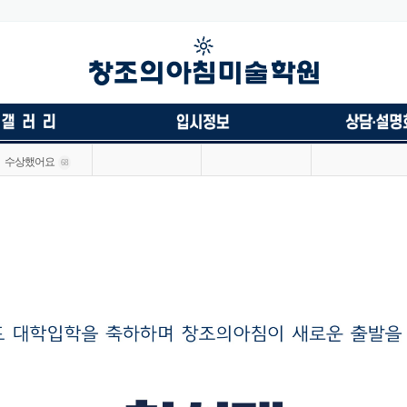
수상했어요
68