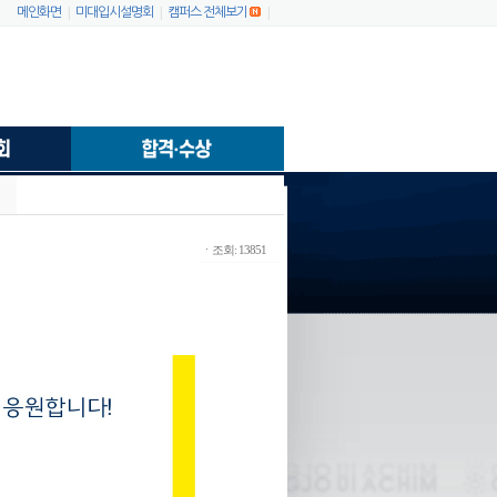
|
|
|
메인화면
미대입시설명회
캠퍼스 전체보기
ㆍ조회: 13851