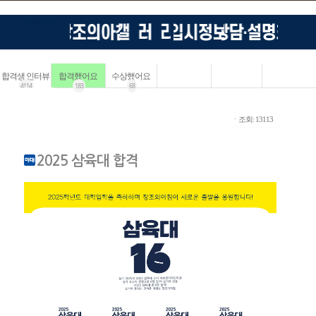
합격생 인터뷰
합격했어요
수상했어요
4114
183
68
ㆍ조회: 13113
2025 삼육대 합격