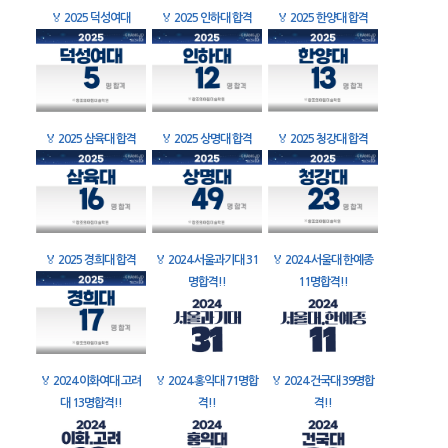
🏅
2025 덕성여대
🏅
2025 인하대 합격
🏅
2025 한양대 합격
🏅
2025 삼육대 합격
🏅
2025 상명대 합격
🏅
2025 청강대 합격
🏅
2025 경희대 합격
🏅
2024 서울과기대 31
🏅
2024 서울대 한예종
명합격!!
11명합격!!
🏅
2024 이화여대 고려
🏅
2024 홍익대 71명합
🏅
2024 건국대 39명합
대 13명합격!!
격!!
격!!