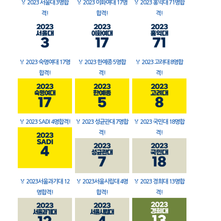
🏅
2023 서울대 3명합
🏅
2023 이화여대 17명
🏅
2023 홍익대 71명합
격!
합격!
격!
🏅
2023 숙명여대 17명
🏅
2023 한예종 5명합
🏅
2023 고려대 8명합
합격!
격!
격!
🏅
2023 SADI 4명합격!
🏅
2023 성균관대 7명합
🏅
2023 국민대 18명합
격!
격!
🏅
2023서울과기대 12
🏅
2023서울시립대 4명
🏅
2023 경희대 13명합
명합격!
합격!
격!