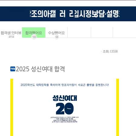
합격생 인터뷰
합격했어요
수상했어요
4114
183
68
ㆍ조회: 13558
2025 성신여대 합격