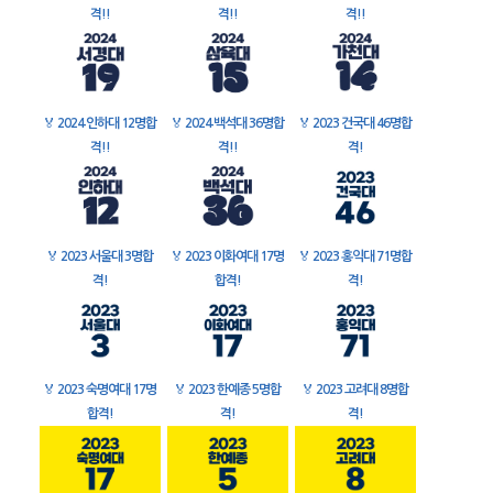
격!!
격!!
격!!
🏅
2024 인하대 12명합
🏅
2024 백석대 36명합
🏅
2023 건국대 46명합
격!!
격!!
격!
🏅
2023 서울대 3명합
🏅
2023 이화여대 17명
🏅
2023 홍익대 71명합
격!
합격!
격!
🏅
2023 숙명여대 17명
🏅
2023 한예종 5명합
🏅
2023 고려대 8명합
합격!
격!
격!