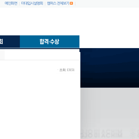
|
|
|
메인화면
미대입시설명회
캠퍼스 전체보기
ㆍ조회: 13151