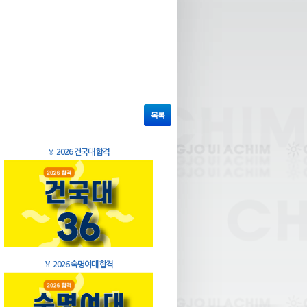
목록
🏅
2026 건국대 합격
🏅
2026 숙명여대 합격