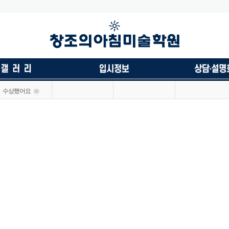
수상했어요
68