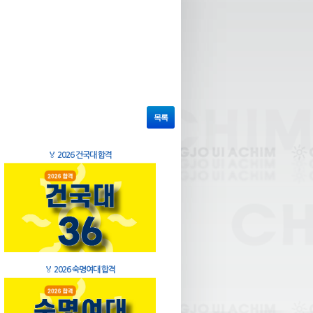
목록
🏅
2026 건국대 합격
🏅
2026 숙명여대 합격