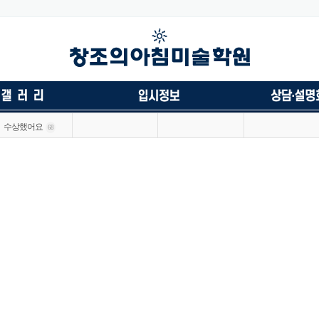
수상했어요
68