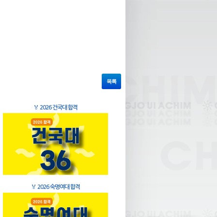
목록
🏅
2026 건국대 합격
🏅
2026 숙명여대 합격