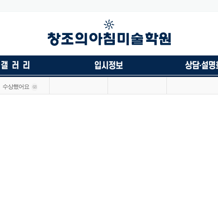
수상했어요
68