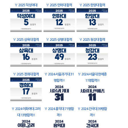
🏅
2025 덕성여대
🏅
2025 인하대 합격
🏅
2025 한양대 합격
🏅
2025 삼육대 합격
🏅
2025 상명대 합격
🏅
2025 청강대 합격
🏅
2025 경희대 합격
🏅
2024 서울과기대 31
🏅
2024 서울대 한예종
명합격!!
11명합격!!
🏅
2024 이화여대 고려
🏅
2024 홍익대 71명합
🏅
2024 건국대 39명합
대 13명합격!!
격!!
격!!