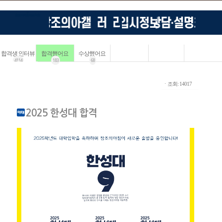
합격생 인터뷰
합격했어요
수상했어요
4114
183
68
ㆍ조회: 14017
2025 한성대 합격