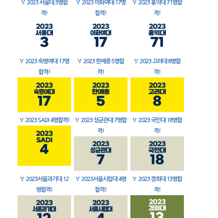
🏅
2023 서울대 3명합
🏅
2023 이화여대 17명
🏅
2023 홍익대 71명합
격!
합격!
격!
🏅
2023 숙명여대 17명
🏅
2023 한예종 5명합
🏅
2023 고려대 8명합
합격!
격!
격!
🏅
2023 SADI 4명합격!
🏅
2023 성균관대 7명합
🏅
2023 국민대 18명합
격!
격!
🏅
2023서울과기대 12
🏅
2023서울시립대 4명
🏅
2023 경희대 13명합
명합격!
합격!
격!