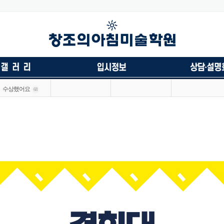
수상했어요
68