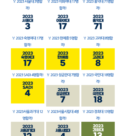
🏅
2023 서울대 3명합
🏅
2023 이화여대 17명
🏅
2023 홍익대 71명합
격!
합격!
격!
🏅
2023 숙명여대 17명
🏅
2023 한예종 5명합
🏅
2023 고려대 8명합
합격!
격!
격!
🏅
2023 SADI 4명합격!
🏅
2023 성균관대 7명합
🏅
2023 국민대 18명합
격!
격!
🏅
2023서울과기대 12
🏅
2023서울시립대 4명
🏅
2023 경희대 13명합
명합격!
합격!
격!