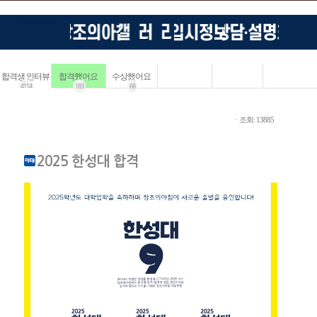
합격생 인터뷰
합격했어요
수상했어요
4114
183
68
ㆍ조회: 13885
2025 한성대 합격