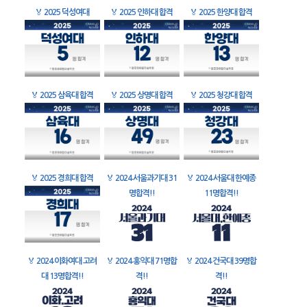
🏅
2025 덕성여대
🏅
2025 인하대 합격
🏅
2025 한양대 합격
🏅
2025 삼육대 합격
🏅
2025 상명대 합격
🏅
2025 청강대 합격
🏅
2025 경희대 합격
🏅
2024 서울과기대 31
🏅
2024 서울대 한예종
명합격!!
11명합격!!
🏅
2024 이화여대 고려
🏅
2024 홍익대 71명합
🏅
2024 건국대 39명합
대 13명합격!!
격!!
격!!