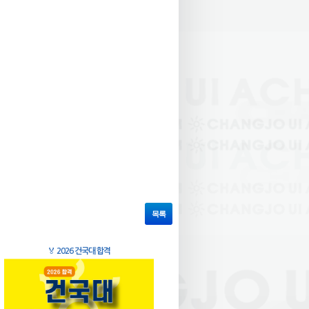
목록
🏅
2026 건국대 합격