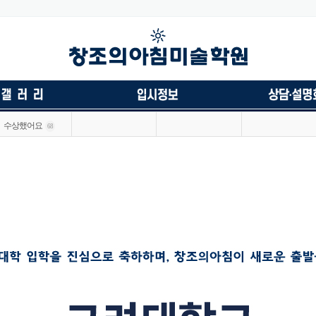
수상했어요
68