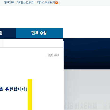
|
|
|
메인화면
미대입시설명회
캠퍼스 전체보기
ㆍ조회: 4812