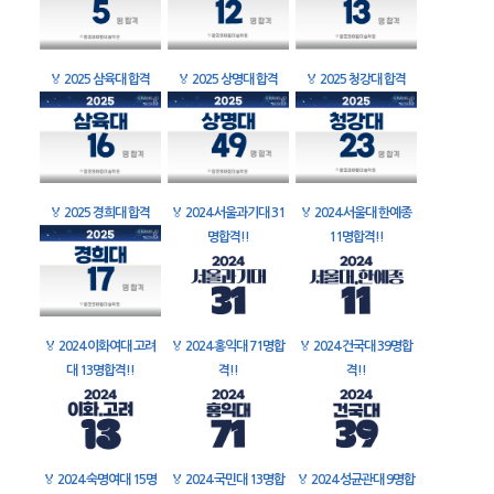
🏅
2025 삼육대 합격
🏅
2025 상명대 합격
🏅
2025 청강대 합격
🏅
2025 경희대 합격
🏅
2024 서울과기대 31
🏅
2024 서울대 한예종
명합격!!
11명합격!!
🏅
2024 이화여대 고려
🏅
2024 홍익대 71명합
🏅
2024 건국대 39명합
대 13명합격!!
격!!
격!!
🏅
2024 숙명여대 15명
🏅
2024 국민대 13명합
🏅
2024 성균관대 9명합