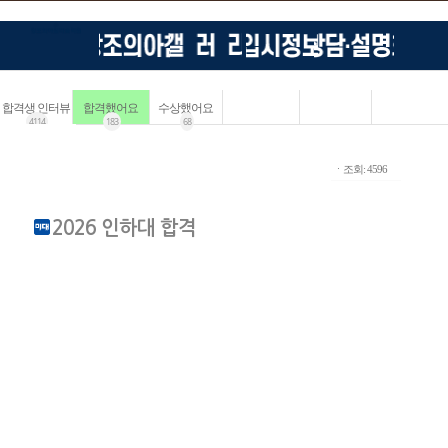
합격생 인터뷰
합격했어요
수상했어요
4114
183
68
ㆍ조회: 4596
2026 인하대 합격