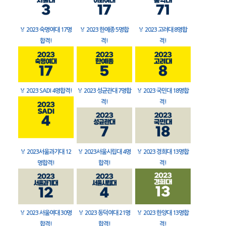
🏅
2023 숙명여대 17명
🏅
2023 한예종 5명합
🏅
2023 고려대 8명합
합격!
격!
격!
🏅
2023 SADI 4명합격!
🏅
2023 성균관대 7명합
🏅
2023 국민대 18명합
격!
격!
🏅
2023서울과기대 12
🏅
2023서울시립대 4명
🏅
2023 경희대 13명합
명합격!
합격!
격!
🏅
2023 서울여대 30명
🏅
2023 동덕여대 21명
🏅
2023 한양대 13명합
합격!
합격!
격!