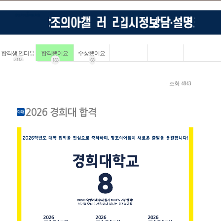
합격생 인터뷰
합격했어요
수상했어요
4114
183
68
ㆍ조회: 4843
2026 경희대 합격