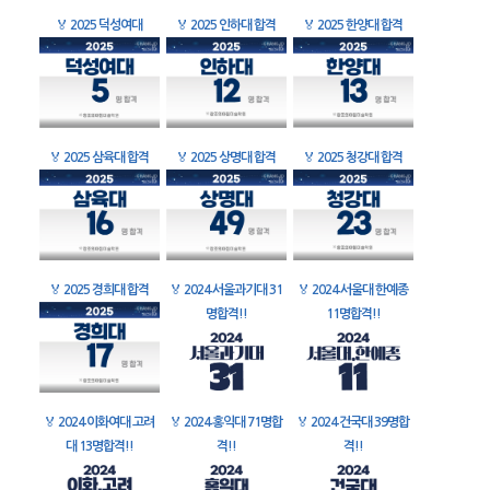
🏅
2025 덕성여대
🏅
2025 인하대 합격
🏅
2025 한양대 합격
🏅
2025 삼육대 합격
🏅
2025 상명대 합격
🏅
2025 청강대 합격
🏅
2025 경희대 합격
🏅
2024 서울과기대 31
🏅
2024 서울대 한예종
명합격!!
11명합격!!
🏅
2024 이화여대 고려
🏅
2024 홍익대 71명합
🏅
2024 건국대 39명합
대 13명합격!!
격!!
격!!