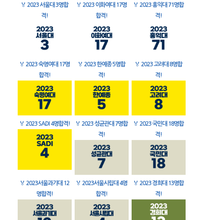
🏅
2023 서울대 3명합
🏅
2023 이화여대 17명
🏅
2023 홍익대 71명합
격!
합격!
격!
🏅
2023 숙명여대 17명
🏅
2023 한예종 5명합
🏅
2023 고려대 8명합
합격!
격!
격!
🏅
2023 SADI 4명합격!
🏅
2023 성균관대 7명합
🏅
2023 국민대 18명합
격!
격!
🏅
2023서울과기대 12
🏅
2023서울시립대 4명
🏅
2023 경희대 13명합
명합격!
합격!
격!