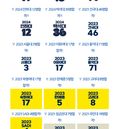
🏅
2024 인하대 12명합
🏅
2024 백석대 36명합
🏅
2023 건국대 46명합
격!!
격!!
격!
🏅
2023 서울대 3명합
🏅
2023 이화여대 17명
🏅
2023 홍익대 71명합
격!
합격!
격!
🏅
2023 숙명여대 17명
🏅
2023 한예종 5명합
🏅
2023 고려대 8명합
합격!
격!
격!
🏅
2023 SADI 4명합격!
🏅
2023 성균관대 7명합
🏅
2023 국민대 18명합
격!
격!