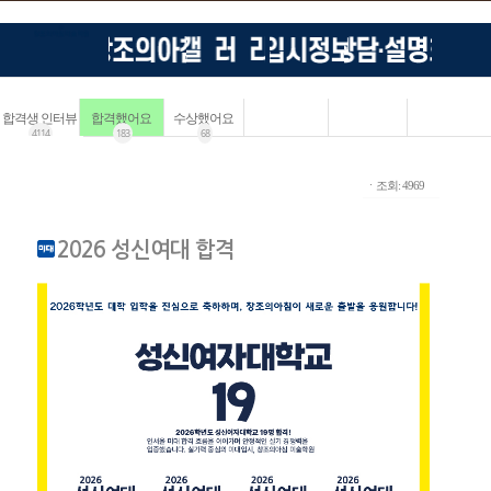
합격생 인터뷰
합격했어요
수상했어요
4114
183
68
ㆍ조회: 4969
2026 성신여대 합격