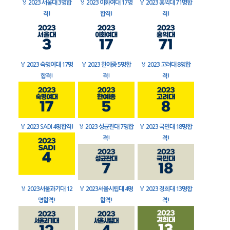
🏅
2023 서울대 3명합
🏅
2023 이화여대 17명
🏅
2023 홍익대 71명합
격!
합격!
격!
🏅
2023 숙명여대 17명
🏅
2023 한예종 5명합
🏅
2023 고려대 8명합
합격!
격!
격!
🏅
2023 SADI 4명합격!
🏅
2023 성균관대 7명합
🏅
2023 국민대 18명합
격!
격!
🏅
2023서울과기대 12
🏅
2023서울시립대 4명
🏅
2023 경희대 13명합
명합격!
합격!
격!