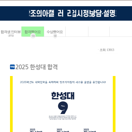
합격생 인터뷰
합격했어요
수상했어요
4114
183
68
ㆍ조회: 13913
2025 한성대 합격