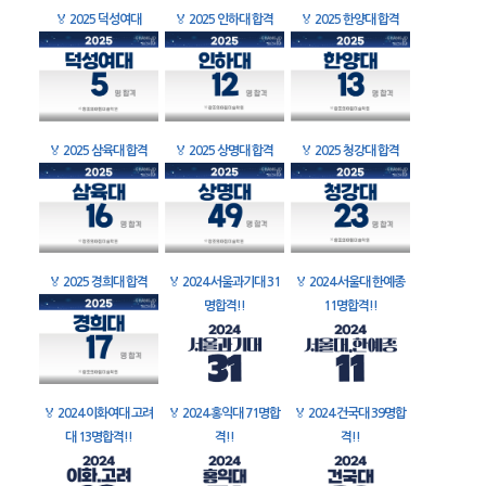
🏅
2025 덕성여대
🏅
2025 인하대 합격
🏅
2025 한양대 합격
🏅
2025 삼육대 합격
🏅
2025 상명대 합격
🏅
2025 청강대 합격
🏅
2025 경희대 합격
🏅
2024 서울과기대 31
🏅
2024 서울대 한예종
명합격!!
11명합격!!
🏅
2024 이화여대 고려
🏅
2024 홍익대 71명합
🏅
2024 건국대 39명합
대 13명합격!!
격!!
격!!