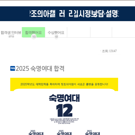
합격생 인터뷰
합격했어요
수상했어요
4114
183
68
ㆍ조회: 13147
2025 숙명여대 합격