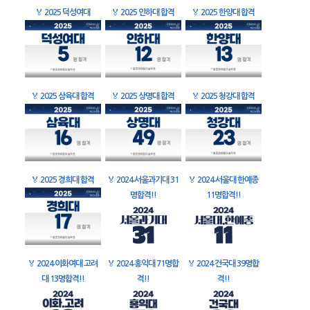
🏅
2025 덕성여대
🏅
2025 인하대 합격
🏅
2025 한양대 합격
🏅
2025 삼육대 합격
🏅
2025 상명대 합격
🏅
2025 청강대 합격
🏅
2025 경희대 합격
🏅
2024 서울과기대 31
🏅
2024 서울대 한예종
명합격!!
11명합격!!
🏅
2024 이화여대 고려
🏅
2024 홍익대 71명합
🏅
2024 건국대 39명합
대 13명합격!!
격!!
격!!