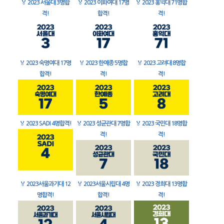
🏅
2023 서울대 3명합
🏅
2023 이화여대 17명
🏅
2023 홍익대 71명합
격!
합격!
격!
🏅
2023 숙명여대 17명
🏅
2023 한예종 5명합
🏅
2023 고려대 8명합
합격!
격!
격!
🏅
2023 SADI 4명합격!
🏅
2023 성균관대 7명합
🏅
2023 국민대 18명합
격!
격!
🏅
2023서울과기대 12
🏅
2023서울시립대 4명
🏅
2023 경희대 13명합
명합격!
합격!
격!