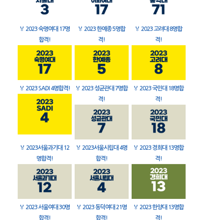
🏅
2023 숙명여대 17명
🏅
2023 한예종 5명합
🏅
2023 고려대 8명합
합격!
격!
격!
🏅
2023 SADI 4명합격!
🏅
2023 성균관대 7명합
🏅
2023 국민대 18명합
격!
격!
🏅
2023서울과기대 12
🏅
2023서울시립대 4명
🏅
2023 경희대 13명합
명합격!
합격!
격!
🏅
2023 서울여대 30명
🏅
2023 동덕여대 21명
🏅
2023 한양대 13명합
합격!
합격!
격!