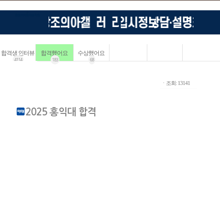
합격생 인터뷰
합격했어요
수상했어요
4114
183
68
ㆍ조회: 13141
2025 홍익대 합격