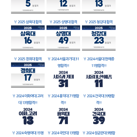
🏅
2025 삼육대 합격
🏅
2025 상명대 합격
🏅
2025 청강대 합격
🏅
2025 경희대 합격
🏅
2024 서울과기대 31
🏅
2024 서울대 한예종
명합격!!
11명합격!!
🏅
2024 이화여대 고려
🏅
2024 홍익대 71명합
🏅
2024 건국대 39명합
대 13명합격!!
격!!
격!!
🏅
2024 숙명여대 15명
🏅
2024 국민대 13명합
🏅
2024 성균관대 9명합