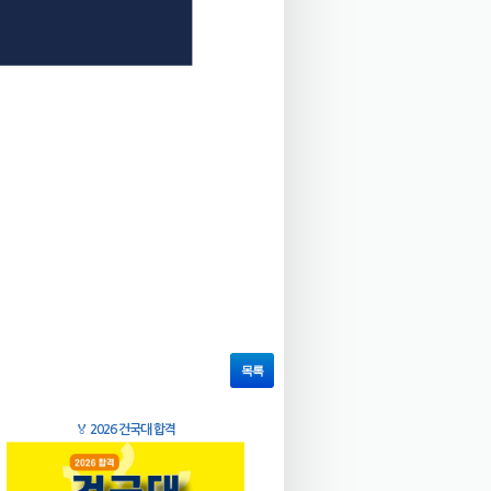
목록
🏅
2026 건국대 합격