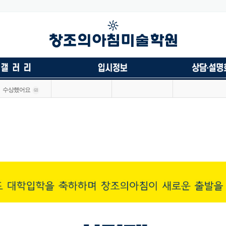
수상했어요
68