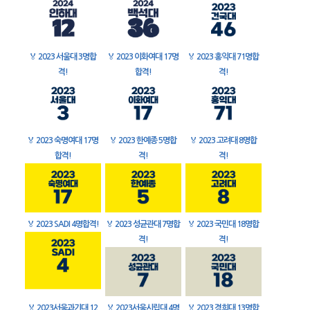
🏅
2023 서울대 3명합
🏅
2023 이화여대 17명
🏅
2023 홍익대 71명합
격!
합격!
격!
🏅
2023 숙명여대 17명
🏅
2023 한예종 5명합
🏅
2023 고려대 8명합
합격!
격!
격!
🏅
2023 SADI 4명합격!
🏅
2023 성균관대 7명합
🏅
2023 국민대 18명합
격!
격!
🏅
2023서울과기대 12
🏅
2023서울시립대 4명
🏅
2023 경희대 13명합