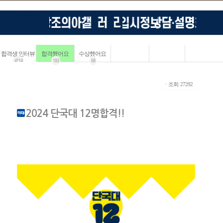
합격생 인터뷰
합격했어요
수상했어요
4114
183
68
ㆍ조회: 27292
2024 단국대 12명합격!!