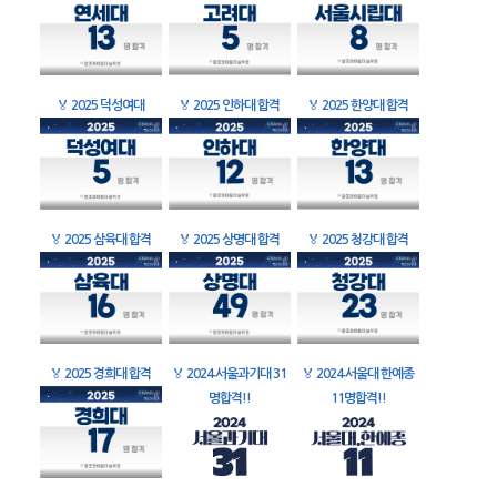
🏅
2025 덕성여대
🏅
2025 인하대 합격
🏅
2025 한양대 합격
🏅
2025 삼육대 합격
🏅
2025 상명대 합격
🏅
2025 청강대 합격
🏅
2025 경희대 합격
🏅
2024 서울과기대 31
🏅
2024 서울대 한예종
명합격!!
11명합격!!