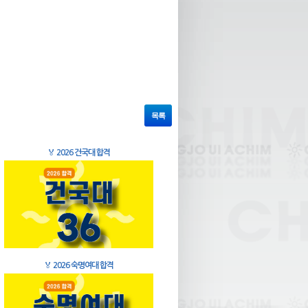
목록
🏅
2026 건국대 합격
🏅
2026 숙명여대 합격