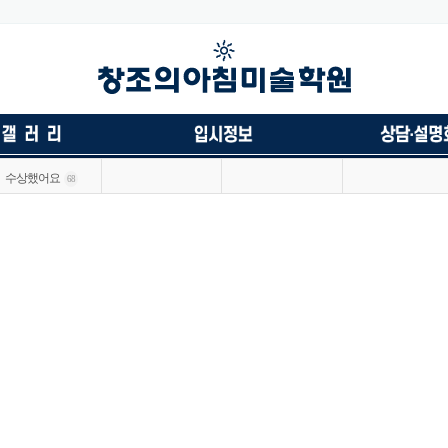
수상했어요
68