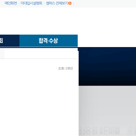
|
|
|
메인화면
미대입시설명회
캠퍼스 전체보기
ㆍ조회: 13832