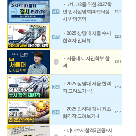
고1,고2를 위한 2027학
ㆍ
년 입시설명회(파트5)정
1267
시 반영영역
2025 상명대 서울 수시
ㆍ
1265
합격자 인터뷰
서울대 디자인학부 합
ㆍ
31
1264
격
2025 상명대 서울 합격
ㆍ
1263
작 그려보기~~!
2025 인하대 정시 최초
ㆍ
1262
합격작 그려보기~!
미대수시합격3관왕+서
ㆍ