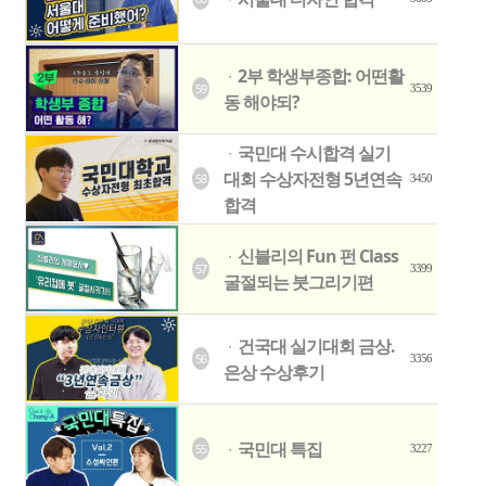
ㆍ
2부 학생부종합: 어떤활
ㆍ
59
3539
동 해야되?
국민대 수시합격 실기
ㆍ
대회 수상자전형 5년연속
58
3450
합격
신블리의 Fun 펀 Class
ㆍ
57
3399
굴절되는 붓그리기편
건국대 실기대회 금상.
ㆍ
56
3356
은상 수상후기
국민대 특집
55
ㆍ
3227