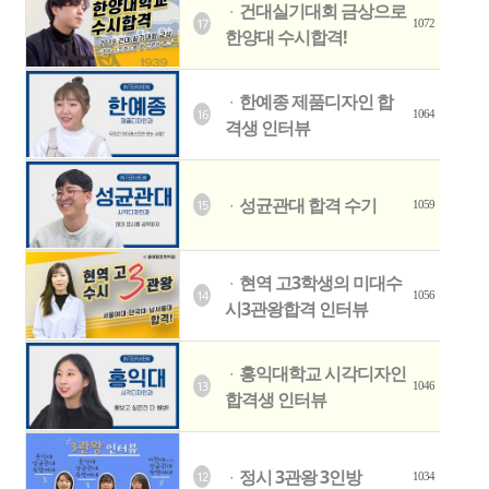
건대실기대회 금상으로
ㆍ
17
1072
한양대 수시합격!
한예종 제품디자인 합
ㆍ
16
1064
격생 인터뷰
성균관대 합격 수기
15
ㆍ
1059
현역 고3학생의 미대수
ㆍ
14
1056
시3관왕합격 인터뷰
홍익대학교 시각디자인
ㆍ
13
1046
합격생 인터뷰
정시 3관왕 3인방
12
ㆍ
1034