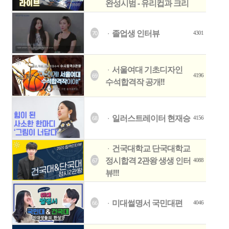
완성시범 - 유리컵과 크리
졸업생 인터뷰
70
ㆍ
4301
서울여대 기초디자인
ㆍ
69
4196
수석합격작 공개!!
일러스트레이터 현재승
68
ㆍ
4156
건국대학교 단국대학교
ㆍ
정시합격 2관왕 생생 인터
67
4088
뷰!!!
미대썰명서 국민대편
66
ㆍ
4046