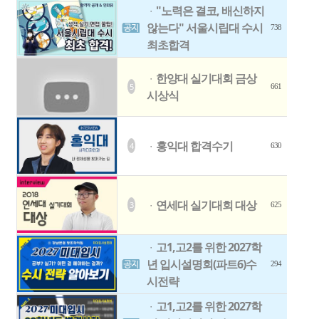
"노력은 결코, 배신하지
ㆍ
않는다" 서울시립대 수시
738
최초합격
한양대 실기대회 금상
ㆍ
5
661
시상식
홍익대 합격수기
4
ㆍ
630
연세대 실기대회 대상
3
ㆍ
625
고1,고2를 위한 2027학
ㆍ
년 입시설명회(파트6)수
294
시전략
고1,고2를 위한 2027학
ㆍ