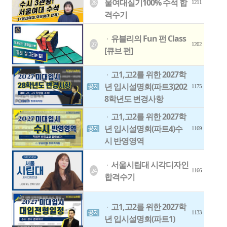
울여대실기100% 수석 합
28
1211
격수기
유블리의 Fun 펀 Class
ㆍ
27
1202
[큐브 편]
고1,고2를 위한 2027학
ㆍ
년 입시설명회(파트3)202
1175
8학년도 변경사항
고1,고2를 위한 2027학
ㆍ
년 입시설명회(파트4)수
1169
시 반영영역
서울시립대 시각디자인
ㆍ
24
1166
합격수기
고1,고2를 위한 2027학
ㆍ
1133
년 입시설명회(파트1)