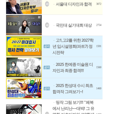
서울대 디자인과 합격
49
ㆍ
3072
국민대 실기대회 대상
48
ㆍ
2754
고1,고2를 위한 2027학
ㆍ
년 입시설명회(파트7) 정
1591
시전략
2025 한예종 미술원 디
ㆍ
1560
자인과 최종 합격!!!
2025 한성대 수시 최초
ㆍ
1460
합격작 그려보기~!
띵작 그림 보기!!! "페북
ㆍ
에서 난리난~~대박! 그 유