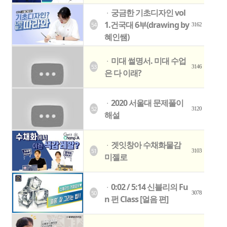
궁금한 기초디자인 vol
ㆍ
1.건국대 6부(drawing by
54
3162
혜인쌤)
미대 썰명서. 미대 수업
ㆍ
53
3146
은 다 이래?
2020 서울대 문제풀이
ㆍ
52
3120
해설
겟잇창아 수채화물감
ㆍ
51
3103
미젤로
0:02 / 5:14 신블리의 Fu
ㆍ
50
3078
n 펀 Class [얼음 편]