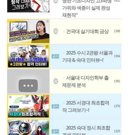
명한 기초디자인 고3학생
44
1422
가위와 색종이 실제 완성
재현작"
건국대 실기대회 금상
43
ㆍ
1398
2025 수시 2관왕 서울과
ㆍ
1394
기대 & 숙대 인터뷰~!
서울대 디자인학부 출
ㆍ
41
1392
제문제 분석
2025 서경대 최초합격
ㆍ
1370
작 그려보기~!
2025 숙대 정시 최초합
ㆍ
1329