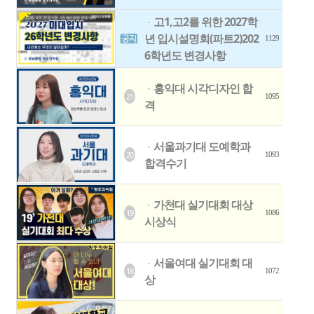
고1,고2를 위한 2027학
ㆍ
년 입시설명회(파트2)202
1129
6학년도 변경사항
홍익대 시각디자인 합
ㆍ
21
1095
격
서울과기대 도예학과
ㆍ
20
1093
합격수기
가천대 실기대회 대상
ㆍ
19
1086
시상식
서울여대 실기대회 대
ㆍ
18
1072
상