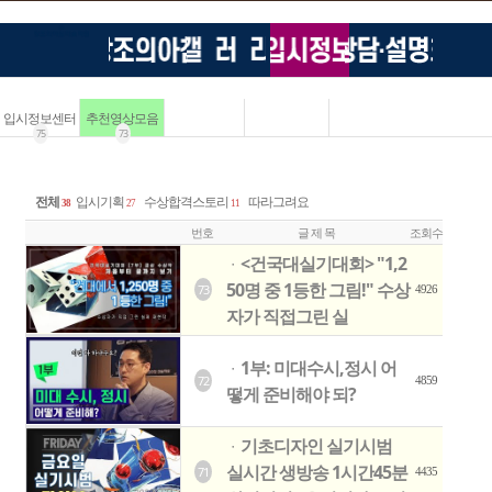
입시정보센터
추천영상모음
75
73
전체
입시기획
수상합격스토리
따라그려요
38
27
11
번호
글 제 목
조회수
<건국대실기대회> "1,2
ㆍ
50명 중 1등한 그림!" 수상
73
4926
자가 직접그린 실
1부: 미대수시,정시 어
ㆍ
72
4859
떻게 준비해야 되?
기초디자인 실기시범
ㆍ
실시간 생방송 1시간45분
71
4435