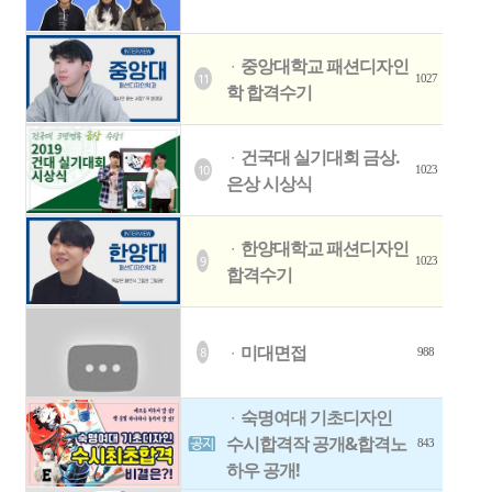
중앙대학교 패션디자인
ㆍ
11
1027
학 합격수기
건국대 실기대회 금상.
ㆍ
10
1023
은상 시상식
한양대학교 패션디자인
ㆍ
9
1023
합격수기
미대면접
8
ㆍ
988
숙명여대 기초디자인
ㆍ
수시합격작 공개&합격노
843
하우 공개!