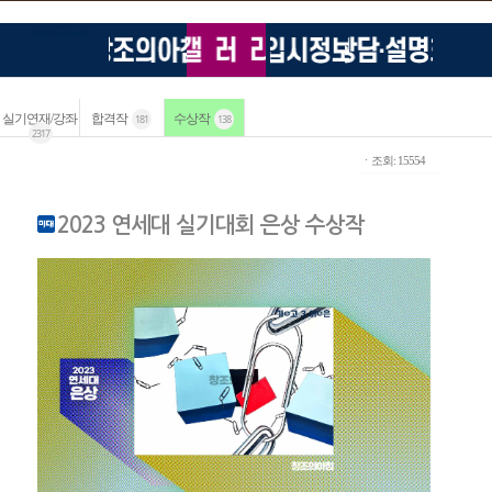
실기연재/강좌
합격작
수상작
181
138
2317
ㆍ조회: 15554
2023 연세대 실기대회 은상 수상작