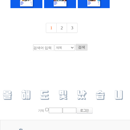
1
2
3
검색
기억