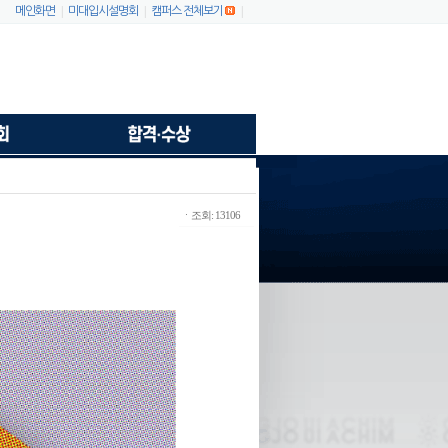
|
|
|
메인화면
미대입시설명회
캠퍼스 전체보기
ㆍ조회: 13106