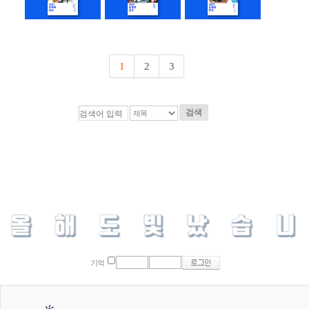
1
2
3
검색
기억